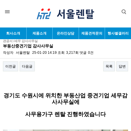
회사소개
제품소개
온라인상담
제품견적문의
행사별갤러리
관공서 /세무 감사사무실
부동산중견기업 감사사무실
작성자
서울렌탈
25-01-20 14:19
조회
3,217회
댓글
0건
이전글
다음글
목록
답변
본문
경기도 수원시에 위치한 부동산업 중견기업 세무감
사사무실에
사무용가구 렌탈 진행하였습니다