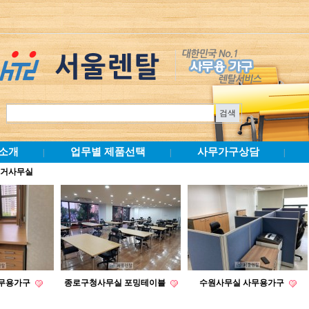
소개
업무별 제품선택
사무가구상담
|
|
|
선거사무실
사무용가구
종로구청사무실 포밍테이블
수원사무실 사무용가구