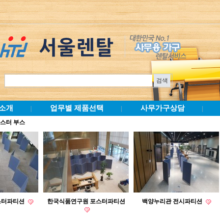
소개
업무별 제품선택
사무가구상담
|
|
|
포스터 부스
스터파티션
한국식품연구원 포스터파티션
백양누리관 전시파티션