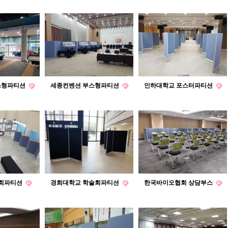
스형파티션
세종컨벤션 부스형파티션
인하대학교 포스터파티션
학회파티션
경희대학교 학술회파티션
한국바이오협회 상담부스