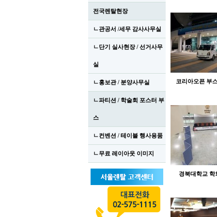
전국렌탈현장
ㄴ관공서 /세무 감사사무실
ㄴ단기 실사현장 / 선거사무
실
코리아오픈 부
ㄴ홍보관 / 분양사무실
ㄴ파티션 / 학술회 포스터 부
스
ㄴ컨벤션 / 테이블 행사용품
ㄴ무료 레이아웃 이미지
경북대학교 