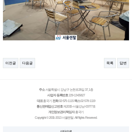
이전글
다음글
목록
답변
주소
서울특별시 강남구 논현로28길 37, 1층
사업자 등록번호
229-13-65827
대표
홍국기
전화
02-575-1115
팩스
02-578-1119
통신판매업신고번호
제2015-서울강남-03777호
개인정보관리책임자
홍국기
Copyright © 2001-2013 서울렌탈. All Rights Reserved.
상단으로