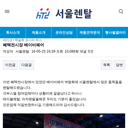
회사소개
제품소개
온라인상담
제품견적문의
행사별갤러리
파티션 / 학술회 포스터 부스
쎄택전시장 베이비페어
작성자
서울렌탈
16-05-25 16:39
조회
10,088회
댓글
0건
이전글
다음글
목록
답변
본문
이번 쎄택전시장에서 있었던 베이비페어 박람회에 서울렌탈에서 많은 품목들을
렌탈해드렸습니다.
각부스별 참여업체마다 성황리에 잘끝났다고 하시니
테이블렌탈, 의자렌탈을해준 우리도 기분이 좋았습니다.
모든업체 익일번창하시길 기원해드리며 감사드립니다.