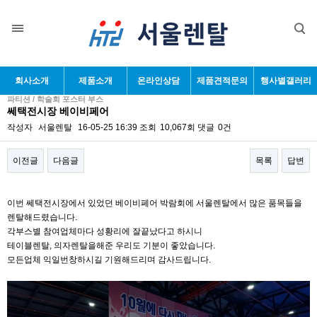
회사소개
제품소개
온라인상담
제품견적문의
행사별갤러리
파티션 / 학술회 포스터 부스
쎄택전시장 베이비페어
작성자
서울렌탈
16-05-25 16:39
조회
10,067회
댓글
0건
이전글
다음글
목록
답변
본문
이번 쎄택전시장에서 있었던 베이비페어 박람회에 서울렌탈에서 많은 품목들을
렌탈해드렸습니다.
각부스별 참여업체마다 성황리에 잘끝났다고 하시니
테이블렌탈, 의자렌탈을해준 우리도 기분이 좋았습니다.
모든업체 익일번창하시길 기원해드리며 감사드립니다.