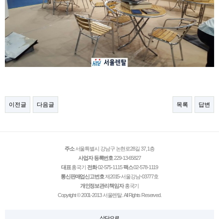
이전글
다음글
목록
답변
주소
서울특별시 강남구 논현로28길 37, 1층
사업자 등록번호
229-13-65827
대표
홍국기
전화
02-575-1115
팩스
02-578-1119
통신판매업신고번호
제2015-서울강남-03777호
개인정보관리책임자
홍국기
Copyright © 2001-2013 서울렌탈. All Rights Reserved.
상단으로