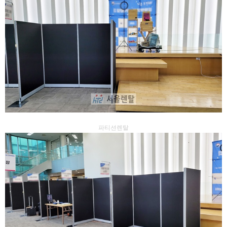
파티션렌탈