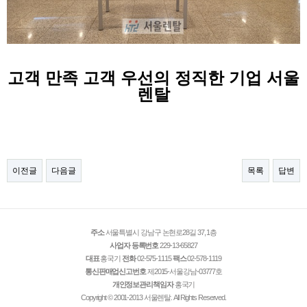
고객 만족 고객 우선의 정직한 기업 서울
렌탈
이전글
다음글
목록
답변
주소
서울특별시 강남구 논현로28길 37, 1층
사업자 등록번호
229-13-65827
대표
홍국기
전화
02-575-1115
팩스
02-578-1119
통신판매업신고번호
제2015-서울강남-03777호
개인정보관리책임자
홍국기
Copyright © 2001-2013 서울렌탈. All Rights Reserved.