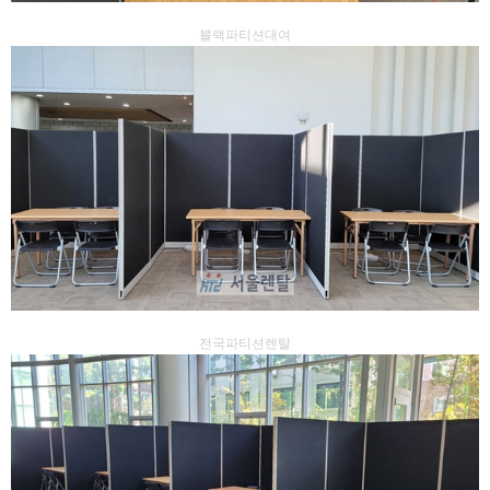
블랙파티션대여
전국파티션렌탈