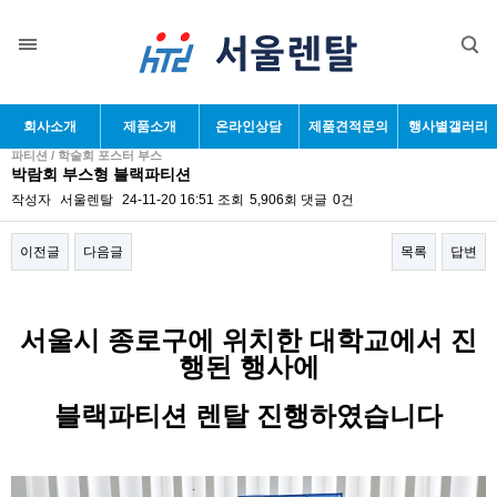
회사소개
제품소개
온라인상담
제품견적문의
행사별갤러리
파티션 / 학술회 포스터 부스
박람회 부스형 블랙파티션
작성자
서울렌탈
24-11-20 16:51
조회
5,906회
댓글
0건
이전글
다음글
목록
답변
본문
서울시 종로구에 위치한 대학교에서 진
행된 행사에
블랙파티션 렌탈 진행하였습니다