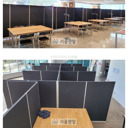
칸막이파티션렌탈