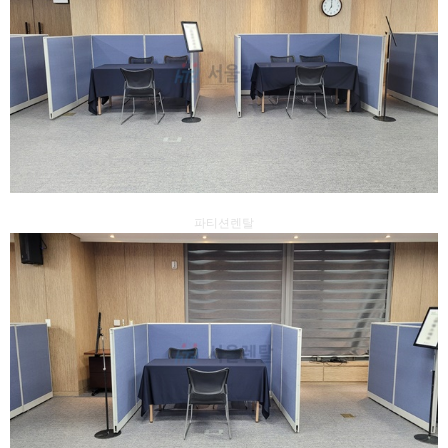
파티션렌탈