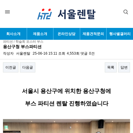
회사소개
제품소개
온라인상담
제품견적문의
행사별갤러리
파티션 / 학술회 포스터 부스
용산구청 부스파티션
작성자
서울렌탈
25-06-16 15:11
조회
4,553회
댓글
0건
이전글
다음글
목록
답변
본문
서울시 용산구에 위치한 용산구청에
부스 파티션 렌탈 진행하였습니다