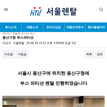
회사소개
제품소개
온라인상담
제품견적문의
행사별갤러리
파티션 / 학술회 포스터 부스
용산구청 부스파티션
작성자
서울렌탈
25-06-16 15:11
조회
4,554회
댓글
0건
이전글
다음글
목록
답변
본문
서울시 용산구에 위치한 용산구청에
부스 파티션 렌탈 진행하였습니다