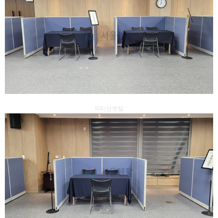
파티션렌탈