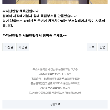
파티션렌탈 체육관입니다.
접의식 사각테이블과 함께 독립부스를 만들었습니다.
높이 1800mm 파티션은 주변이 완전차단되는 부스형태에서 많이 사용이
됩니다.
파티션렌탈은 서울렌탈에서 함께해 주세요~~
이전글
다음글
목록
답변
주소
서울특별시 강남구 논현로28길 37, 1층
사업자 등록번호
229-13-65827
대표
홍국기
전화
02-575-1115
팩스
02-578-1119
통신판매업신고번호
제2015-서울강남-03777호
개인정보관리책임자
홍국기
Copyright © 2001-2013 서울렌탈. All Rights Reserved.
상단으로