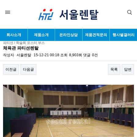
회사소개
제품소개
온라인상담
제품견적문의
행사별갤러리
파티션 / 학술회 포스터 부스
체육관 파티션렌탈
작성자
서울렌탈
15-12-21 00:18
조회
8,903회
댓글
0건
이전글
다음글
목록
답변
본문