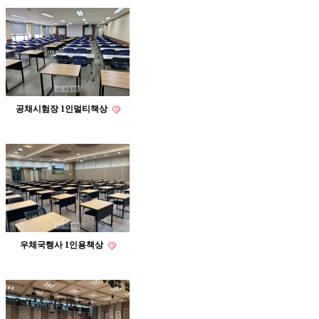
공채시험장 1인멀티책상
우체국행사 1인용책상