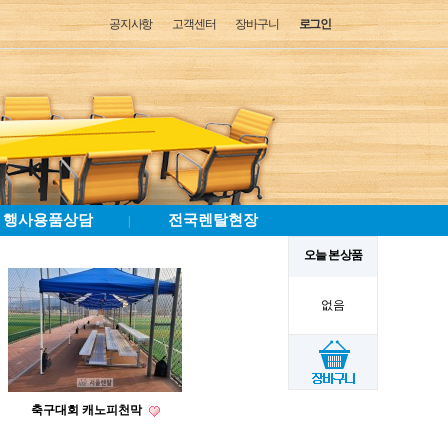
공지사항
고객센터
장바구니
로그인
행사용품상담
전국렌탈현장
|
오늘 본 상품
없음
축구대회 캐노피천막