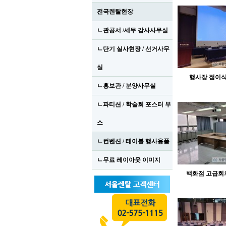
전국렌탈현장
ㄴ관공서 /세무 감사사무실
ㄴ단기 실사현장 / 선거사무
실
행사장 접이
ㄴ홍보관 / 분양사무실
ㄴ파티션 / 학술회 포스터 부
스
ㄴ컨벤션 / 테이블 행사용품
ㄴ무료 레이아웃 이미지
백화점 고급