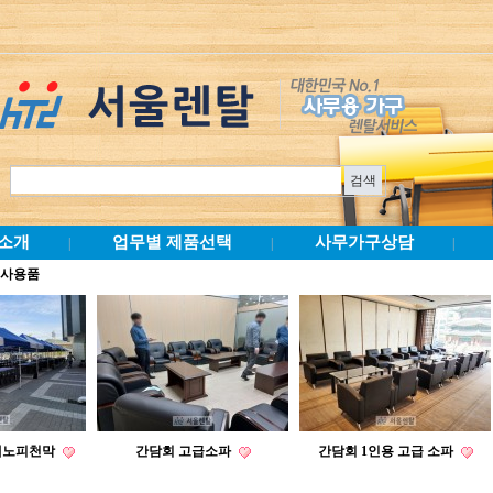
소개
업무별 제품선택
사무가구상담
|
|
|
행사용품
캐노피천막
간담회 고급소파
간담회 1인용 고급 소파