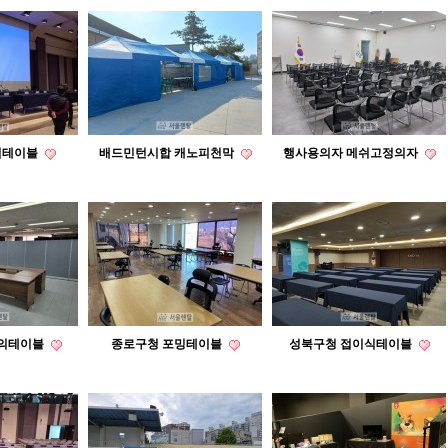
식테이블
배드민턴시합 캐노피천막
행사용의자 메쉬고정의자
회의테이블
종로구청 포밍테이블
성북구청 접이식테이블