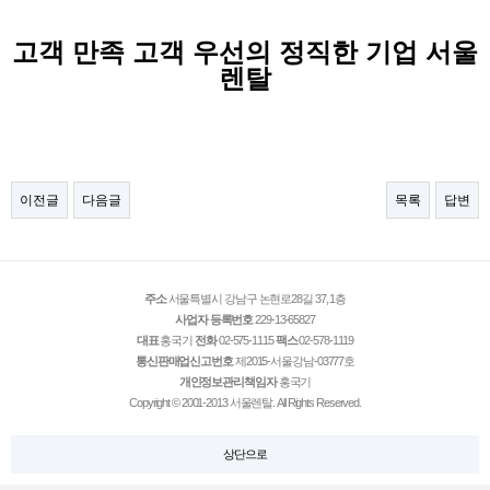
고객 만족 고객 우선의 정직한 기업 서울
렌탈
이전글
다음글
목록
답변
주소
서울특별시 강남구 논현로28길 37, 1층
사업자 등록번호
229-13-65827
대표
홍국기
전화
02-575-1115
팩스
02-578-1119
통신판매업신고번호
제2015-서울강남-03777호
개인정보관리책임자
홍국기
Copyright © 2001-2013 서울렌탈. All Rights Reserved.
상단으로