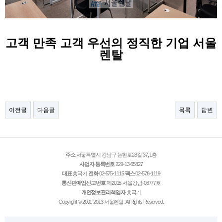
고객 만족 고객 우선의 정직한 기업 서울
렌탈
이전글
다음글
목록
답변
주소
서울특별시 강남구 논현로28길 37, 1층
사업자 등록번호
229-13-65827
대표
홍국기
전화
02-575-1115
팩스
02-578-1119
통신판매업신고번호
제2015-서울강남-03777호
개인정보관리책임자
홍국기
Copyright © 2001-2013 서울렌탈. All Rights Reserved.