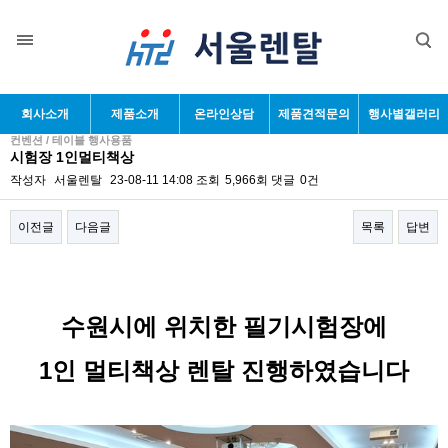
회사소개
제품소개
온라인상담
제품견적문의
행사별갤러리
컨벤션 / 테이블 행사용품
시험장 1인멀티책상
작성자
서울렌탈
23-08-11 14:08
조회
5,966회
댓글
0건
이전글
다음글
목록
답변
본문
수원시에 위치한 필기시험장에
1인 멀티책상 렌탈 진행하였습니다