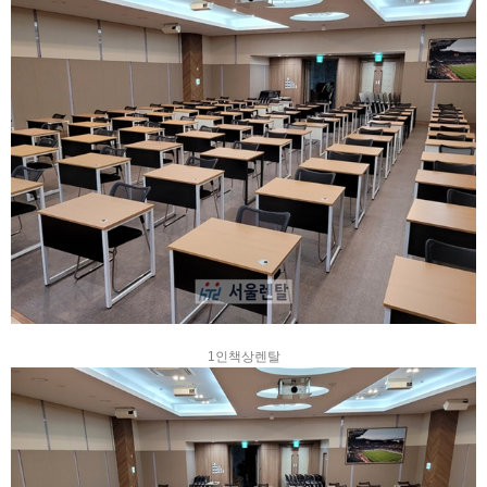
1인책상렌탈