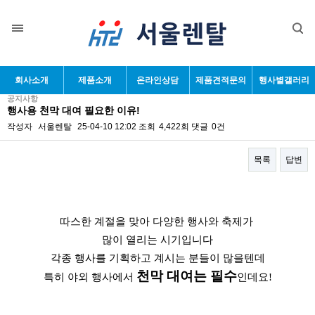
목록
회사소개
제품소개
온라인상담
제품견적문의
행사별갤러리
공지사항
행사용 천막 대여 필요한 이유!
작성자
서울렌탈
25-04-10 12:02
조회
4,422회
댓글
0건
목록
답변
본문
따스한 계절을 맞아 다양한 행사와 축제가
많이 열리는 시기입니다
각종 행사를 기획하고 계시는 분들이 많을텐데
천막 대여는 필수
특히 야외 행사에서
인데요!