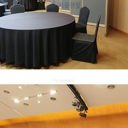
테이블보렌탈