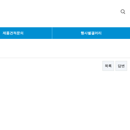
제품견적문의
행사별갤러리
목록
답변