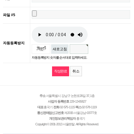
파일 #5
자동등록방지
새로고침
자동등록방지 숫자를 순서대로 입력하세요.
취소
주소
서울특별시 강남구 논현로28길 37, 1층
사업자 등록번호
229-13-65827
대표
홍국기
전화
02-575-1115
팩스
02-578-1119
통신판매업신고번호
제2015-서울강남-03777호
개인정보관리책임자
홍국기
Copyright © 2001-2013 서울렌탈. All Rights Reserved.