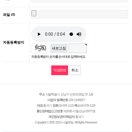
파일 #5
자동등록방지
새로고침
자동등록방지 숫자를 순서대로 입력하세요.
취소
주소
서울특별시 강남구 논현로28길 37, 1층
사업자 등록번호
229-13-65827
대표
홍국기
전화
02-575-1115
팩스
02-578-1119
통신판매업신고번호
제2015-서울강남-03777호
개인정보관리책임자
홍국기
Copyright © 2001-2013 서울렌탈. All Rights Reserved.