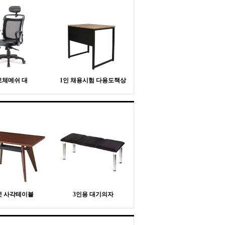
로체메쉬 대
1인 채용시험 다용도책상
넛 사각테이블
3인용 대기의자