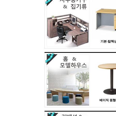
기본-탑책상 
베이직 원