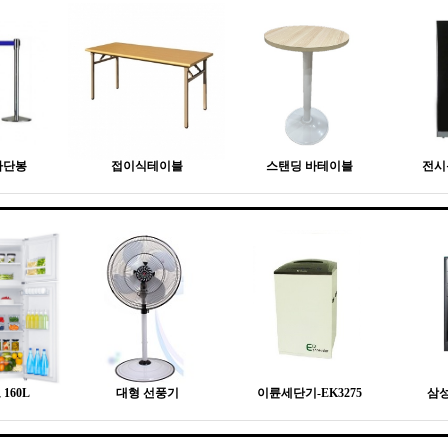
차단봉
접이식테이블
스탠딩 바테이블
전시
160L
대형 선풍기
이륜세단기-EK3275
삼성