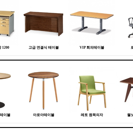
1200
고급 연결식 테이블
VIP 회의테이블
형테이블
아로아테이블
레토 원목의자
월