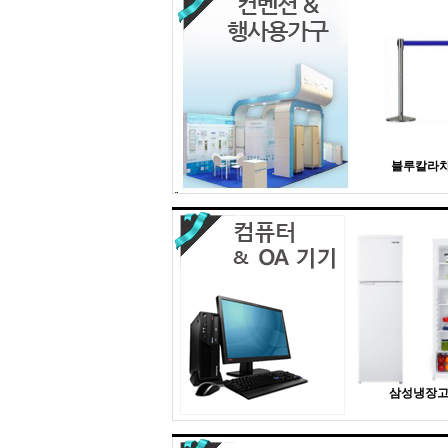
블루칼라
삼성냉장고 