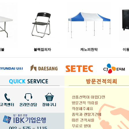
이블
블랙접의자
캐노피천막
이동