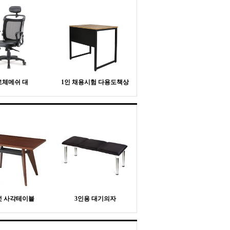
로체메쉬 대
1인 채용시험 다용도책상
넛 사각테이블
3인용 대기의자