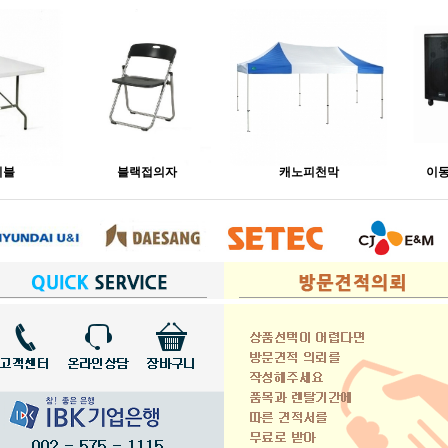
이블
블랙접의자
캐노피천막
이동