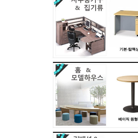
기본-탑책상 
베이직 원