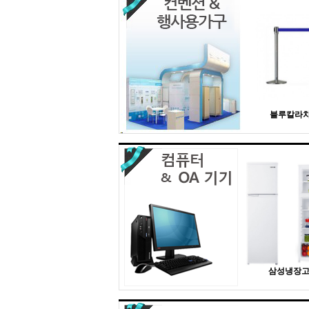
블루칼라
삼성냉장고 