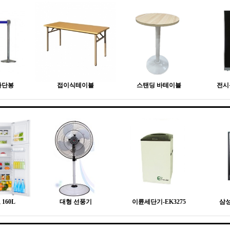
차단봉
접이식테이블
스탠딩 바테이블
전시
160L
대형 선풍기
이륜세단기-EK3275
삼성