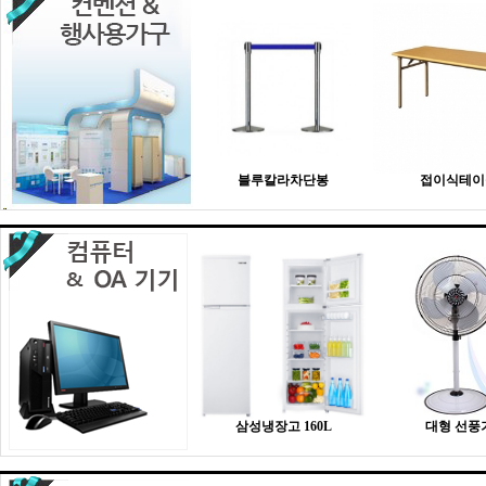
블루칼라차단봉
접이식테이
삼성냉장고 160L
대형 선풍