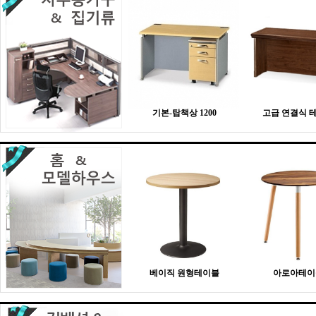
기본-탑책상 1200
고급 연결식 
베이직 원형테이블
아로아테이