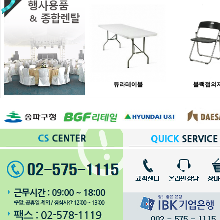
듀라테이블
블랙접의