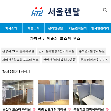
목록
회사소개
제품소개
온라인상담
제품견적문의
행사별갤러리
파티션 / 학술회 포스터 부스
관공서 /세무 감사사무실
단기 실사현장 / 선거사무실
홍보관 / 분양사무실
파티션 / 학술회 포스터 부스
컨벤션 / 테이블 행사용품
무료 레이아웃 이미지
Total 258건
3 페이지
숭실대 포스터 파티션
학회 발표대회 파티션
국립학교 칸막이파티션