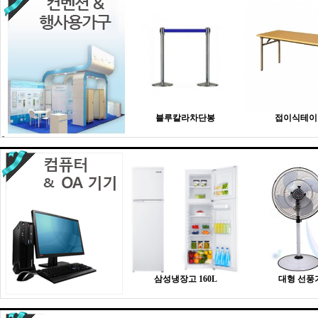
블루칼라차단봉
접이식테이
삼성냉장고 160L
대형 선풍