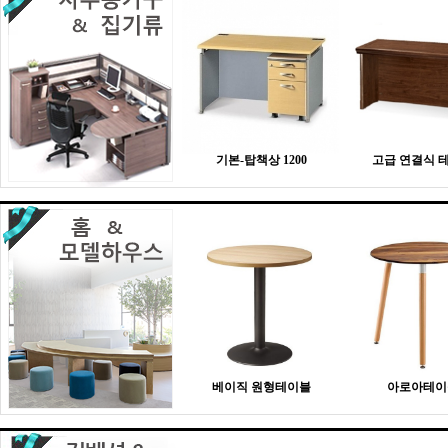
기본-탑책상 1200
고급 연결식 
베이직 원형테이블
아로아테이