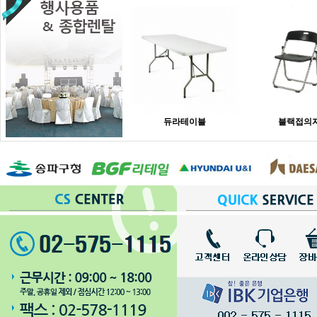
듀라테이블
블랙접의