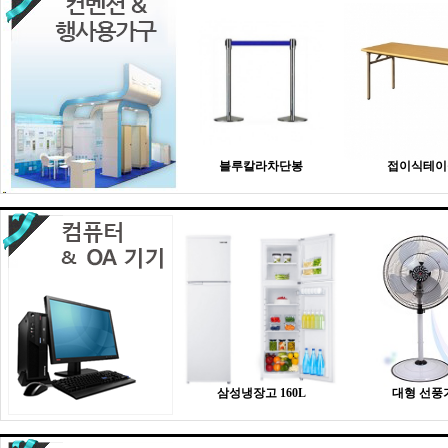
블루칼라차단봉
접이식테이
삼성냉장고 160L
대형 선풍