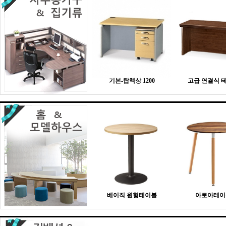
기본-탑책상 1200
고급 연결식 
베이직 원형테이블
아로아테이