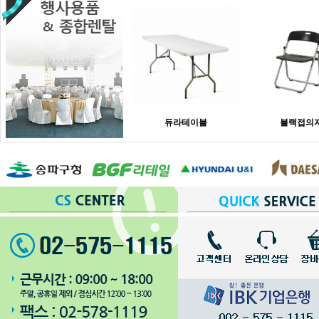
듀라테이블
블랙접의