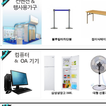
블루칼라차단봉
접이식테이
삼성냉장고 160L
대형 선풍