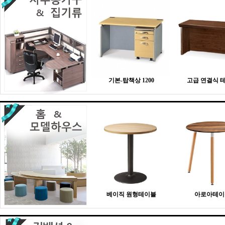
기본-탑책상 1200
고급 연결식 
베이직 원형테이블
아로아테이