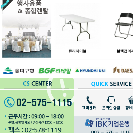
듀라테이블
블랙접의