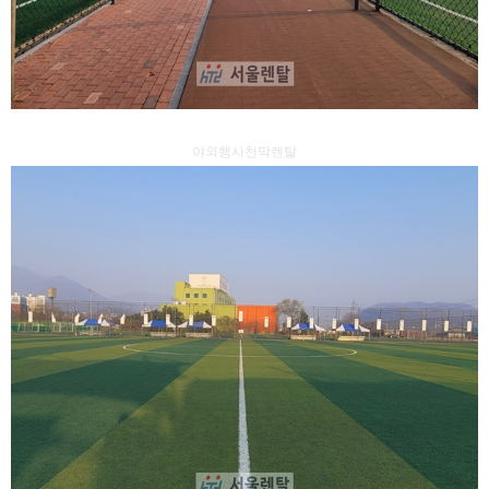
야외행사천막렌탈