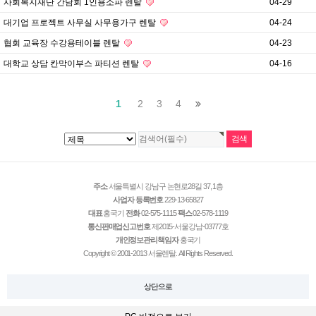
사회복지재단 간담회 1인용소파 렌탈
04-29
대기업 프로젝트 사무실 사무용가구 렌탈
04-24
협회 교육장 수강용테이블 렌탈
04-23
대학교 상담 칸막이부스 파티션 렌탈
04-16
1
2
3
4
주소
서울특별시 강남구 논현로28길 37, 1층
사업자 등록번호
229-13-65827
대표
홍국기
전화
02-575-1115
팩스
02-578-1119
통신판매업신고번호
제2015-서울강남-03777호
개인정보관리책임자
홍국기
Copyright © 2001-2013 서울렌탈. All Rights Reserved.
상단으로