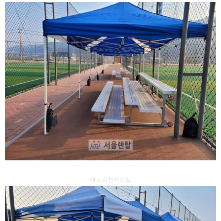
캐노피천막렌탈