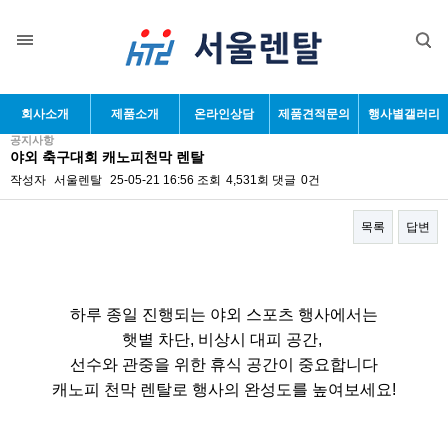
목록
회사소개
제품소개
온라인상담
제품견적문의
행사별갤러리
공지사항
야외 축구대회 캐노피천막 렌탈
작성자
서울렌탈
25-05-21 16:56
조회
4,531회
댓글
0건
목록
답변
본문
하루 종일 진행되는 야외 스포츠 행사에서는
햇볕 차단, 비상시 대피 공간,
선수와 관중을 위한 휴식 공간이 중요합니다
캐노피 천막 렌탈로 행사의 완성도를 높여보세요!