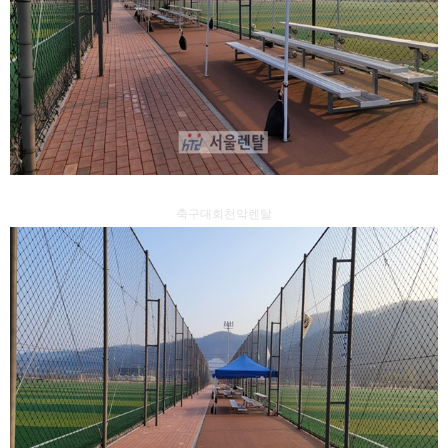
축구대회천막렌탈