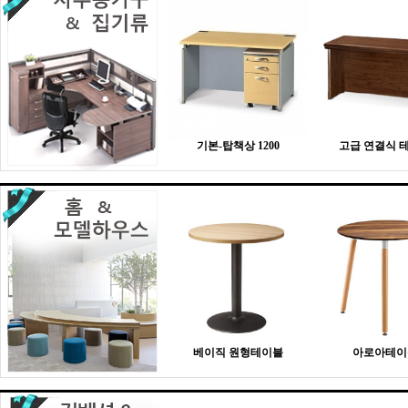
기본-탑책상 1200
고급 연결식 
베이직 원형테이블
아로아테이