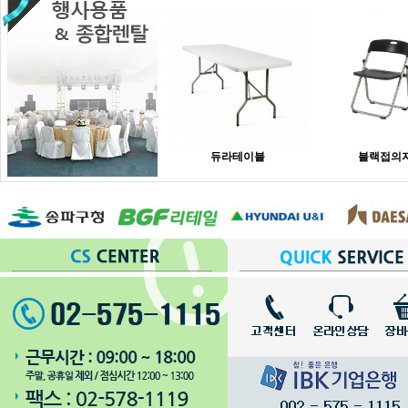
듀라테이블
블랙접의