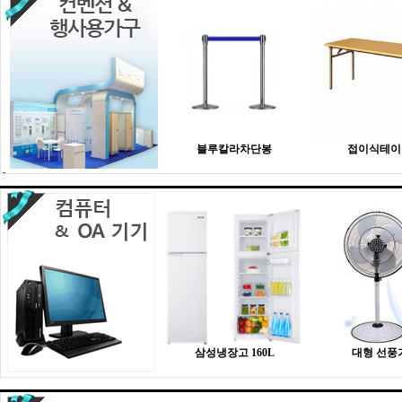
블루칼라차단봉
접이식테이
삼성냉장고 160L
대형 선풍