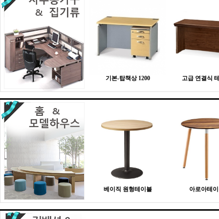
기본-탑책상 1200
고급 연결식 
베이직 원형테이블
아로아테이