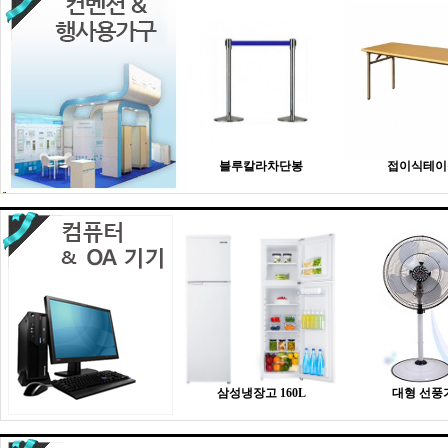
블루칼라차단봉
접이식테이
삼성냉장고 160L
대형 선풍