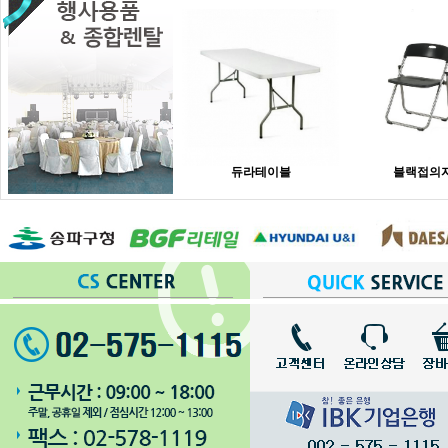
듀라테이블
블랙접의