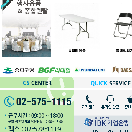
듀라테이블
블랙접의