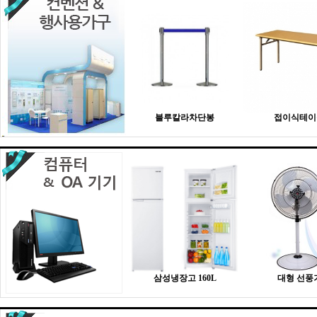
블루칼라차단봉
접이식테이
삼성냉장고 160L
대형 선풍