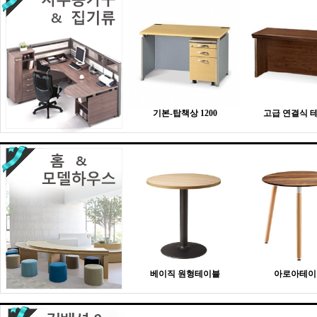
기본-탑책상 1200
고급 연결식 
베이직 원형테이블
아로아테이