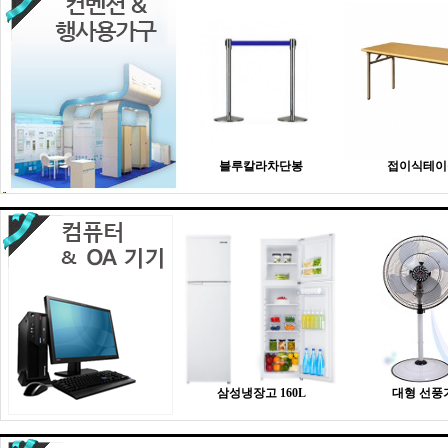
블루칼라차단봉
접이식테이
삼성냉장고 160L
대형 선풍