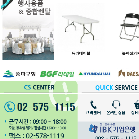
듀라테이블
블랙접의