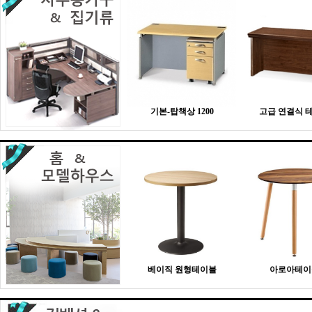
기본-탑책상 1200
고급 연결식 
베이직 원형테이블
아로아테이