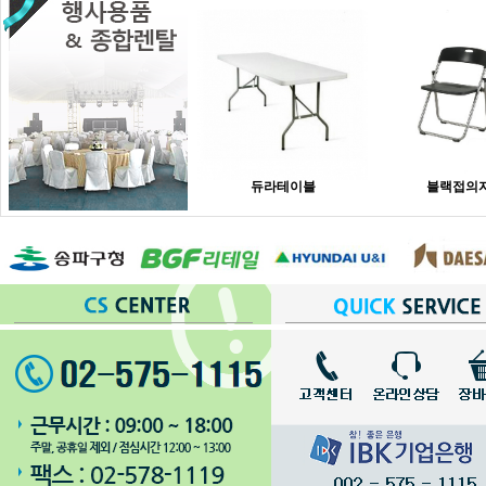
듀라테이블
블랙접의