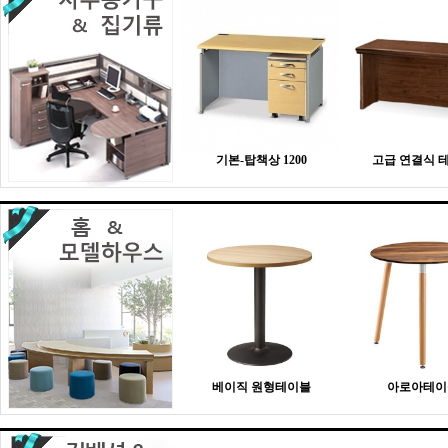
기본-탑책상 1200
고급 연결식 
베이직 원형테이블
아로아테이