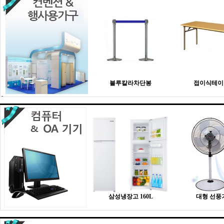
블루칼라차단봉
접이식테이
삼성냉장고 160L
대형 선풍