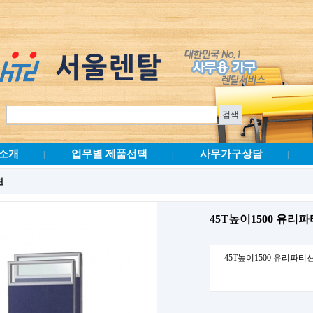
소개
업무별 제품선택
사무가구상담
|
|
|
션
45T높이1500 유리
45T높이1500 유리파티