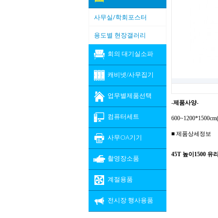
사무실/학회포스터
용도별 현장갤러리
회의 대기실소파
캐비넷/사무집기
업무별제품선택
-
제품사양
-
컴퓨터세트
600~1200*1500
■ 제품상세정보
사무OA기기
45T 높이1500 
촬영장소품
계절용품
전시장 행사용품