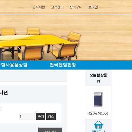
공지사항
고객센터
장바구니
로그인
행사용품상담
전국렌탈현장
|
오늘 본 상품
1/1
파티션
션
45T높이1500
증가
감소