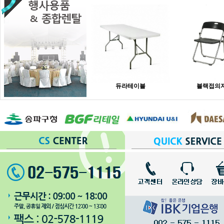
듀라테이블
블랙접의