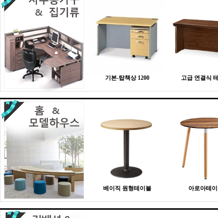
기본-탑책상 1200
고급 연결식 
베이직 원형테이블
아로아테이