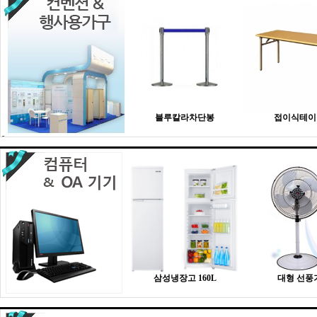
블루칼라차단봉
접이식테이
삼성냉장고 160L
대형 선풍