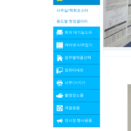
사무실/학회포스터
용도별 현장갤러리
회의 대기실소파
캐비넷/사무집기
업무별제품선택
컴퓨터세트
사무OA기기
촬영장소품
계절용품
전시장 행사용품