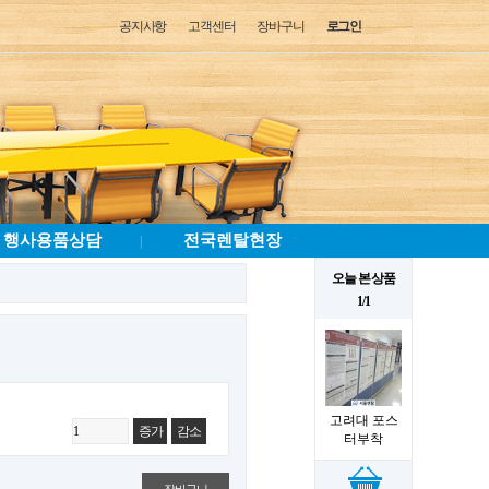
공지사항
고객센터
장바구니
로그인
행사용품상담
전국렌탈현장
|
오늘 본 상품
1/1
고려대 포스
증가
감소
터부착